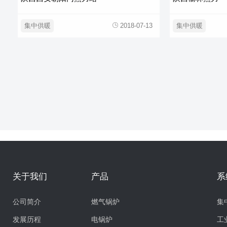
集中供暖
2018-07-13
集中供暖
关于我们
产品
系
公司简介
燃气锅炉
集
发展历程
电锅炉
工