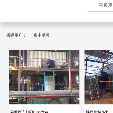
采暖用
采暖用户：
集中供暖
陕西西安朝阳门热力站
陕西榆林热力