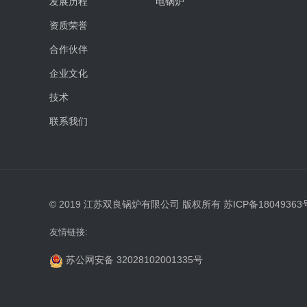
发展历程
电锅炉
资质荣誉
合作伙伴
企业文化
技术
联系我们
© 2019 江苏双良锅炉有限公司 版权所有
苏ICP备18049363
友情链接:
苏公网安备 32028102001335号