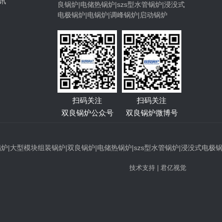
讯
良锅炉|电储热锅炉|szs型水管锅炉|浸没式
电极锅炉|电锅炉|调峰锅炉|启动锅炉
扫码关注
扫码关注
双良锅炉公众号
双良锅炉微博号
炉|大型模块组装锅炉|双良锅炉|电储热锅炉|szs型水管锅炉|浸没式电极锅
技术支持 | 君亿视觉