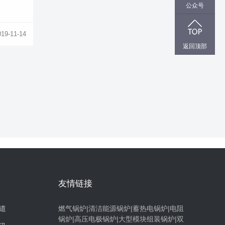
公众号
19-11-14
返回顶部
友情链接
道
燃气锅炉|清洁能源锅炉|蓄热电锅炉|电阻
锅炉|高压电极锅炉|大型模块组装锅炉|双