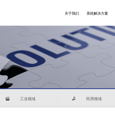
关于我们
系统解决方案
工业领域
民用领域