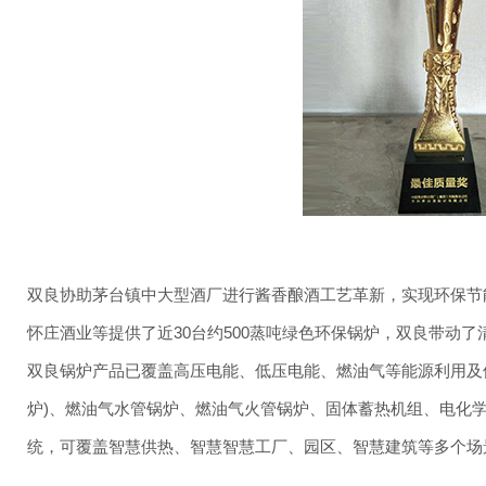
双良协助茅台镇中大型酒厂进行酱香酿酒工艺革新，实现环保节
怀庄酒业等提供了近30台约500蒸吨绿色环保锅炉，双良带动
双良锅炉产品已覆盖高压电能、低压电能、燃油气等能源利用及储
炉)、燃油气水管锅炉、燃油气火管锅炉、固体蓄热机组、电化学储能
统，可覆盖智慧供热、智慧智慧工厂、园区、智慧建筑等多个场