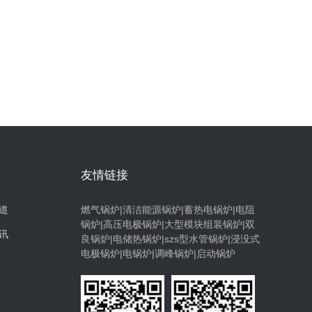
友情链接
道
燃气锅炉|清洁能源锅炉|蓄热电锅炉|电阻
锅炉|高压电极锅炉|大型模块组装锅炉|双
讯
良锅炉|电储热锅炉|szs型水管锅炉|浸没式
电极锅炉|电锅炉|调峰锅炉|启动锅炉