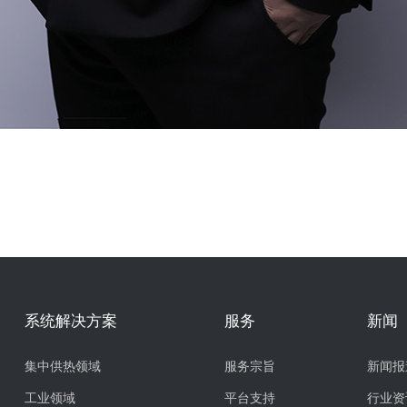
系统解决方案
服务
新闻
集中供热领域
服务宗旨
新闻报
工业领域
平台支持
行业资