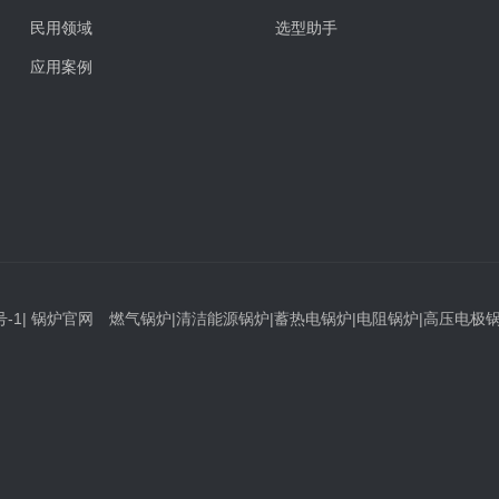
民用领域
选型助手
应用案例
号-1
|
锅炉官网
燃气锅炉|清洁能源锅炉|蓄热电锅炉|电阻锅炉|高压电极锅