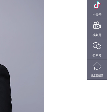
抖音号
视频号
公众号
返回顶部