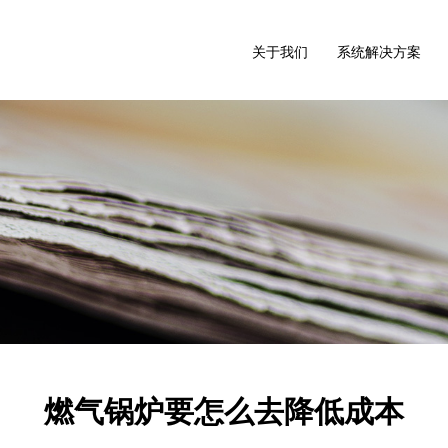
关于我们
系统解决方案
燃气锅炉要怎么去降低成本