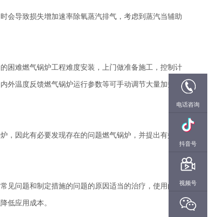
大时会导致损失增加速率除氧蒸汽排气，考虑到蒸汽当辅助
目的困难燃气锅炉工程难度安装，上门做准备施工，控制计
，内外温度反馈燃气锅炉运行参数等可手动调节大量加热等
电话咨询
锅炉，因此有必要发现存在的问题燃气锅炉，并提出有效的
抖音号
视频号
的常见问题和制定措施的问题的原因适当的治疗，使用的检
以降低应用成本。