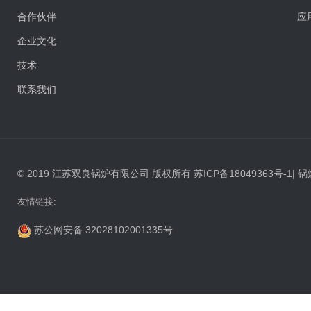
合作伙伴
应
企业文化
技术
联系我们
© 2019 江苏双良锅炉有限公司 版权所有
苏ICP备18049363号-1
|
锅
友情链接:
苏公网安备 32028102001335号