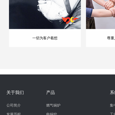
一切为客户着想
尊重
关于我们
产品
系
公司简介
燃气锅炉
集
发展历程
电锅炉
工