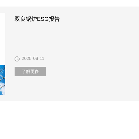
双良锅炉ESG报告
2025-08-11
了解更多