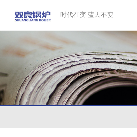
时代在变 蓝天不变