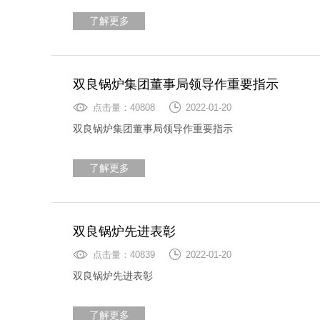
了解更多
双良锅炉集团董事局领导作重要指示
点击量：40808
2022-01-20
双良锅炉集团董事局领导作重要指示
了解更多
双良锅炉先进表彰
点击量：40839
2022-01-20
双良锅炉先进表彰
了解更多