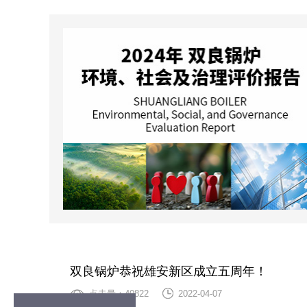
双良锅炉恭祝雄安新区成立五周年！
点击量：40822
2022-04-07