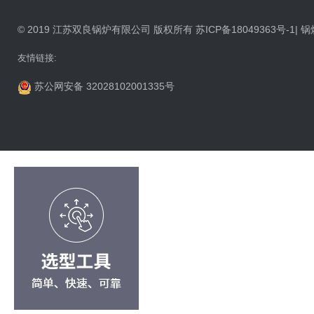
© 2019 江苏双良锅炉有限公司 版权所有
苏ICP备18049363号-1
|
锅
友情链接:
苏公网安备 32028102001335号