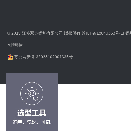
© 2019 江苏双良锅炉有限公司 版权所有
苏ICP备18049363号-1
|
锅
友情链接:
苏公网安备 32028102001335号