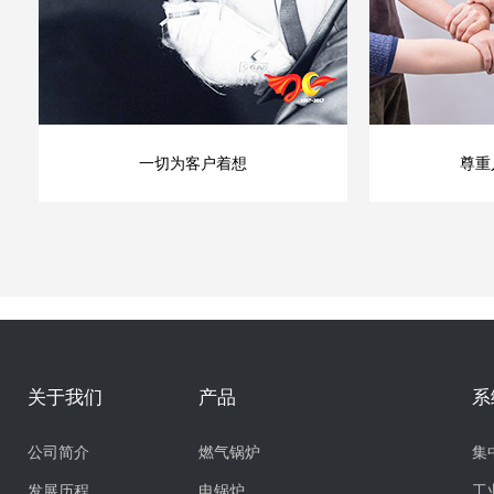
一切为客户着想
尊重
关于我们
产品
系
公司简介
燃气锅炉
集
发展历程
电锅炉
工