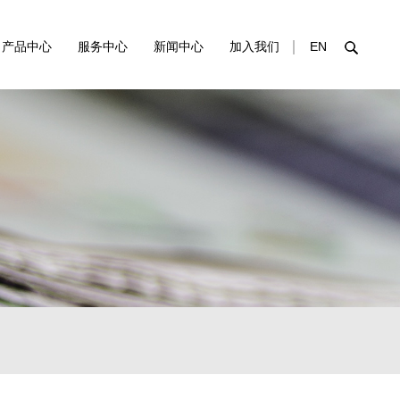
产品中心
服务中心
新闻中心
加入我们
EN