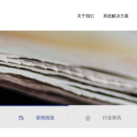
关于我们
系统解决方案
新闻报道
行业资讯