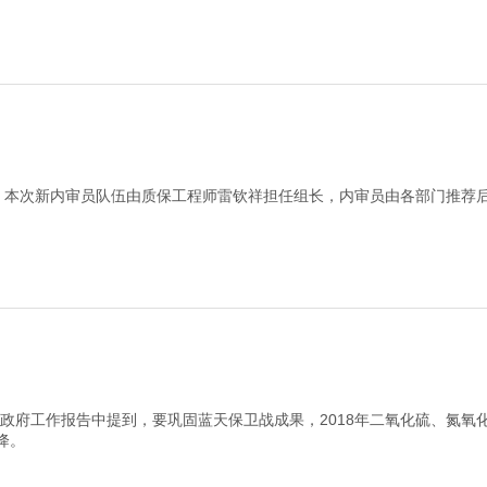
员会。本次新内审员队伍由质保工程师雷钦祥担任组长，内审员由各部门推荐
。政府工作报告中提到，要巩固蓝天保卫战成果，2018年二氧化硫、氮氧
降。