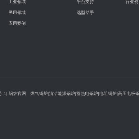
工业领域
平台支持
行业资
民用领域
选型助手
应用案例
号-1
|
锅炉官网
燃气锅炉|清洁能源锅炉|蓄热电锅炉|电阻锅炉|高压电极锅