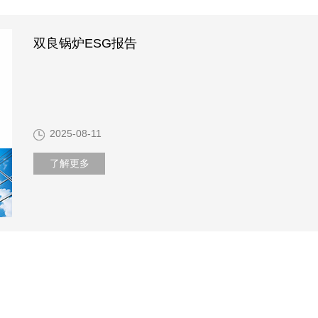
双良锅炉ESG报告
2025-08-11
了解更多