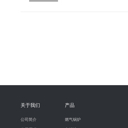
关于我们
产品
公司简介
燃气锅炉