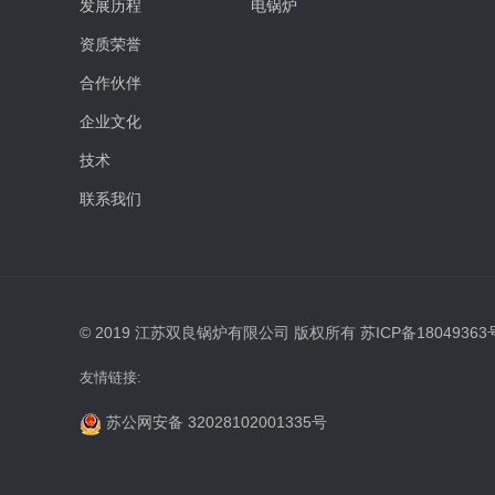
发展历程
电锅炉
资质荣誉
合作伙伴
企业文化
技术
联系我们
© 2019 江苏双良锅炉有限公司 版权所有
苏ICP备18049363
友情链接:
苏公网安备 32028102001335号