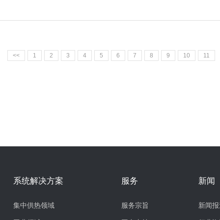
<<
1
2
3
4
5
6
7
8
9
10
11
系统解决方案
服务
新闻
集中供热领域
服务宗旨
新闻报