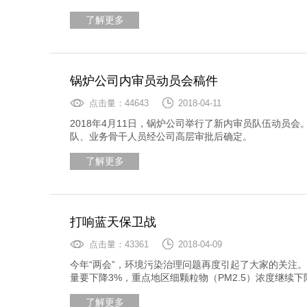
了解更多
锅炉公司内审员动员会稿件
点击量：44643
2018-04-11
2018年4月11日，锅炉公司举行了新内审员队伍动
队、业务骨干人员经公司高层审批后确定。
了解更多
打响蓝天保卫战
点击量：43361
2018-04-09
今年“两会”，环境污染治理问题再度引起了大家的关注
量要下降3%，重点地区细颗粒物（PM2.5）浓度继续下
了解更多