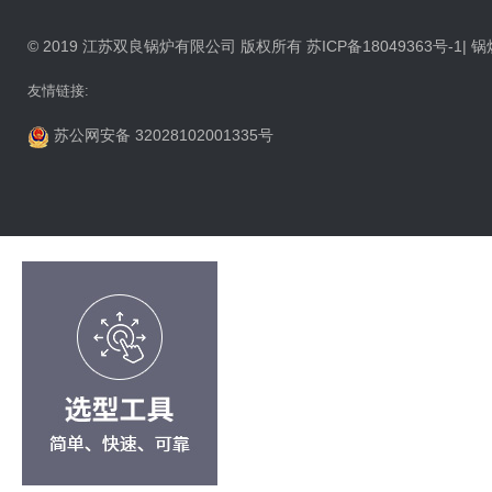
© 2019 江苏双良锅炉有限公司 版权所有
苏ICP备18049363号-1
|
锅
友情链接:
苏公网安备 32028102001335号