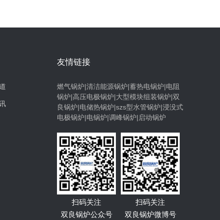
友情链接
道
燃气锅炉|清洁能源锅炉|蓄热电锅炉|电阻
锅炉|高压电极锅炉|大型模块组装锅炉|双
讯
良锅炉|电储热锅炉|szs型水管锅炉|浸没式
电极锅炉|电锅炉|调峰锅炉|启动锅炉
扫码关注
扫码关注
双良锅炉公众号
双良锅炉微博号