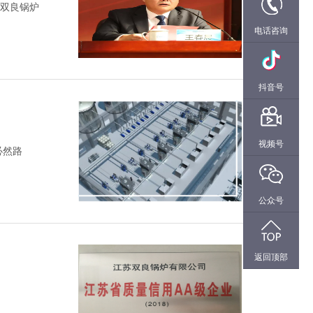
造双良锅炉
电话咨询
抖音号
视频号
必然路
公众号
返回顶部