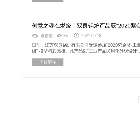
创意之魂在燃烧！双良锅炉产品获“2020紫
点击量：43055
2021-09-18
日前，江苏双良锅炉有限公司受邀参加“2020紫金奖·工
组” 模型精彩亮相。此产品以“工业产品民用化外观设计”
奖产品组金奖。
了解更多