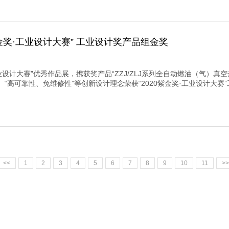
金奖·工业设计大赛” 工业设计奖产品组金奖
业设计大赛”优秀作品展，携获奖产品“ZZJ/ZLJ系列全自动燃油（气）真
、“高可靠性、免维修性”等创新设计理念荣获“2020紫金奖·工业设计大赛
<<
1
2
3
4
5
6
7
8
9
10
11
>>