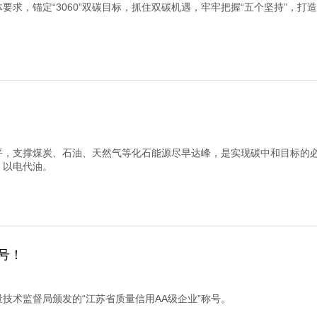
体要求，锚定“3060”双碳目标，抓住双碳机遇，牢牢把握“五个坚持”，打
平，支撑煤炭、石油、天然气等化石能源尽早达峰，是实现碳中和目标的
、以电代油。
号！
量技术监督局颁发的“江苏省质量信用AA级企业”称号。