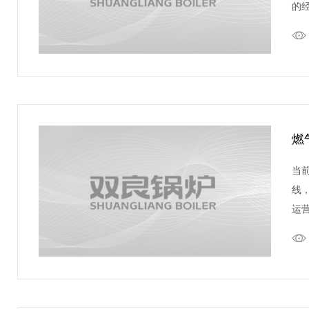
的
燃
当
线
运