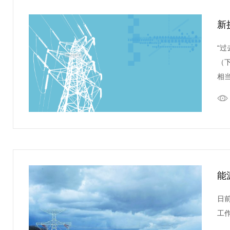
新
“
（下
相
境
能
日
工