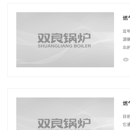
燃
近
源
出
燃
目
它