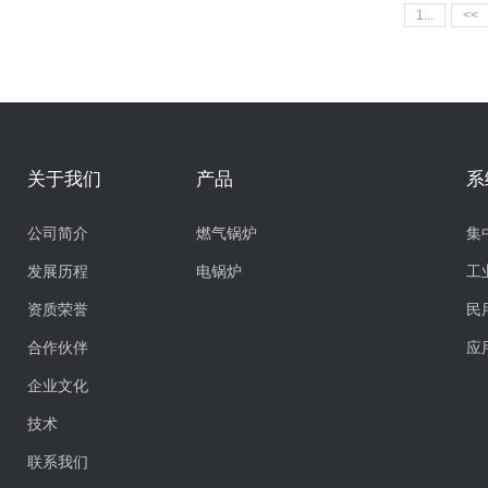
1...
<<
关于我们
产品
系
公司简介
燃气锅炉
集
发展历程
电锅炉
工
资质荣誉
民
合作伙伴
应
企业文化
技术
联系我们