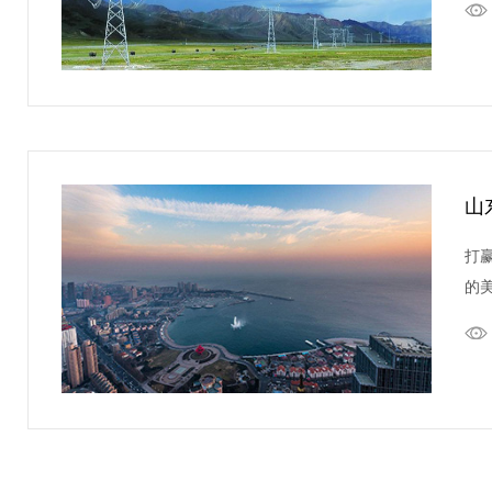
山
打
的