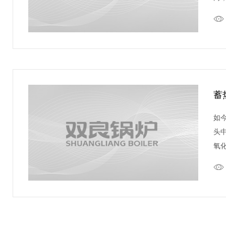
蓄
如
头
氧
费