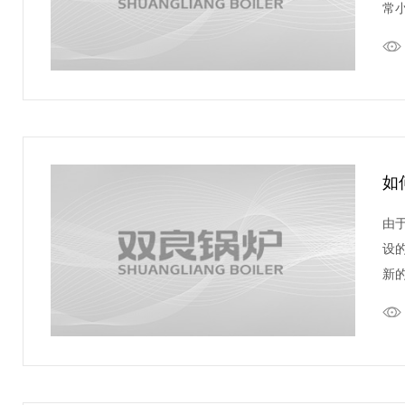
常
如
由
设
新