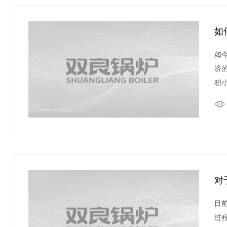
如
如
济
积
对
目
过