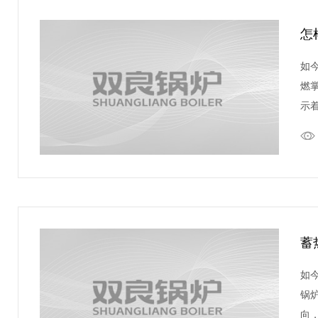
怎
如
燃
示
蓄
如
锅
向