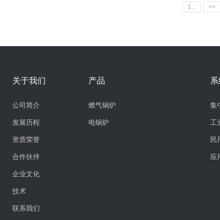
1...
<<
关于我们
产品
系
公司简介
燃气锅炉
集
发展历程
电锅炉
工
资质荣誉
民
合作伙伴
应
企业文化
技术
联系我们