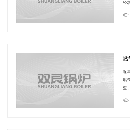
经
燃
近
燃
查