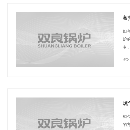
蓄
如
炉
变
燃
如
的