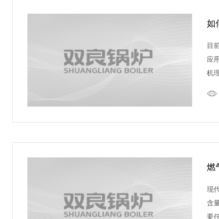
如
目
应
机
燃
现
含
要