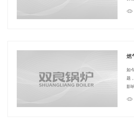
十
燃
如
题
影